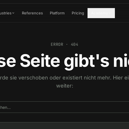
ustries
References
Platform
Pricing
Academy
ERROR · 404
se Seite gibt's ni
urde sie verschoben oder existiert nicht mehr. Hier 
weiter: