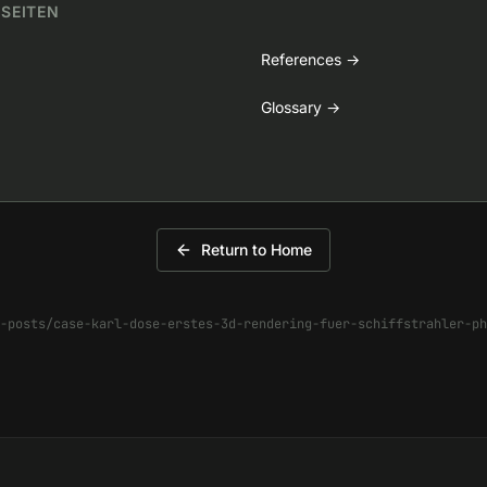
 SEITEN
References
→
Glossary
→
Return to Home
-posts/case-karl-dose-erstes-3d-rendering-fuer-schiffstrahler-ph