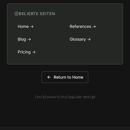
BELIEBTE SEITEN
Home
→
References
→
Blog
→
Glossary
→
Pricing
→
Return to Home
/en/glossary/styleguide-design