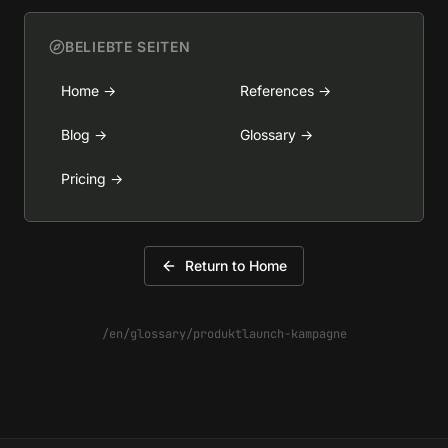
BELIEBTE SEITEN
Home
→
References
→
Blog
→
Glossary
→
Pricing
→
Return to Home
/en/glossary/produktlaunch-kampagne