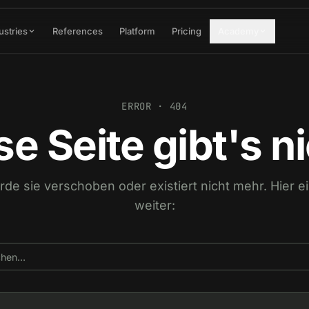
ustries
References
Platform
Pricing
Academy
ERROR · 404
se Seite gibt's ni
urde sie verschoben oder existiert nicht mehr. Hier 
weiter: