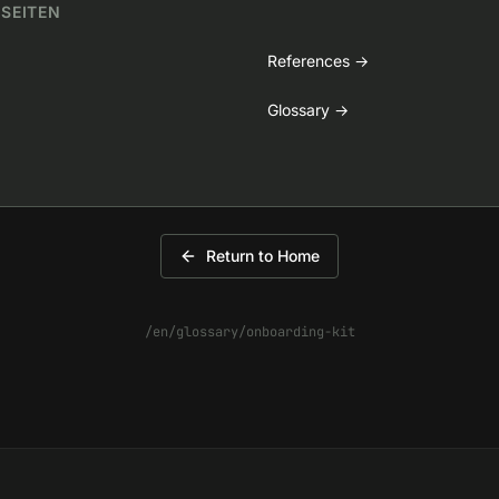
 SEITEN
References
→
Glossary
→
Return to Home
/en/glossary/onboarding-kit