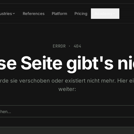
ustries
References
Platform
Pricing
Academy
ERROR · 404
se Seite gibt's ni
urde sie verschoben oder existiert nicht mehr. Hier 
weiter: