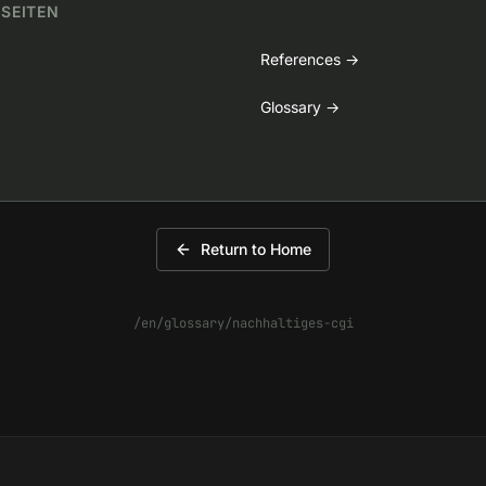
 SEITEN
References
→
Glossary
→
Return to Home
/en/glossary/nachhaltiges-cgi