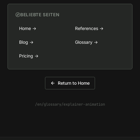
BELIEBTE SEITEN
Home
→
References
→
Blog
→
Glossary
→
Pricing
→
Return to Home
/en/glossary/explainer-animation