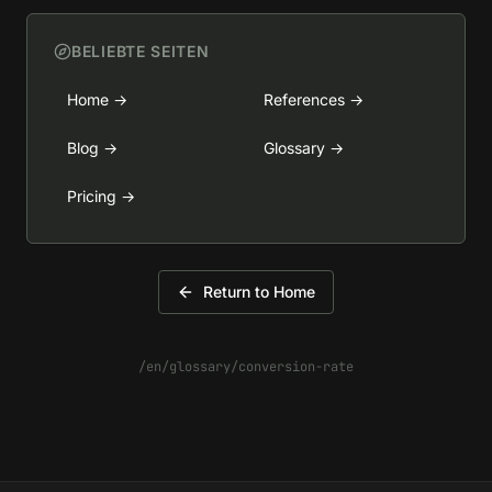
BELIEBTE SEITEN
Home
→
References
→
Blog
→
Glossary
→
Pricing
→
Return to Home
/en/glossary/conversion-rate