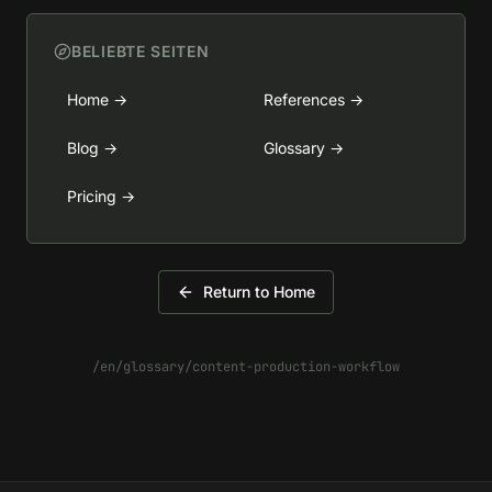
BELIEBTE SEITEN
Home
→
References
→
Blog
→
Glossary
→
Pricing
→
Return to Home
/en/glossary/content-production-workflow