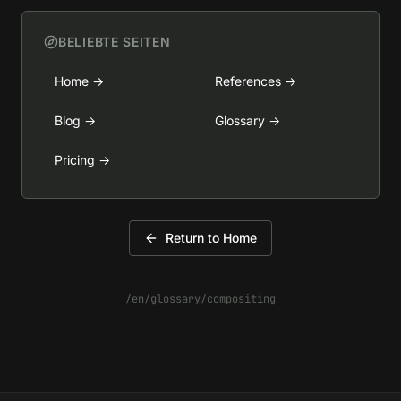
BELIEBTE SEITEN
Home
→
References
→
Blog
→
Glossary
→
Pricing
→
Return to Home
/en/glossary/compositing