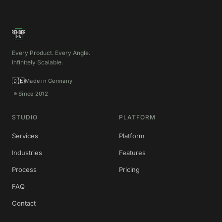
Every Product. Every Angle.
Infinitely Scalable.
🇩🇪
Made in Germany
Since 2012
STUDIO
PLATFORM
Services
Platform
Industries
Features
Process
Pricing
FAQ
Contact