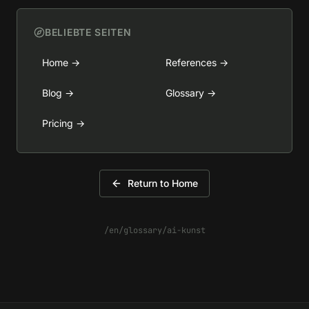
BELIEBTE SEITEN
Home
→
References
→
Blog
→
Glossary
→
Pricing
→
Return to Home
/en/glossary/ai-kunst