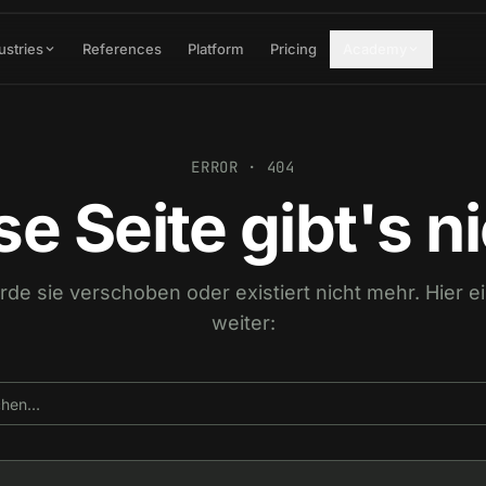
ustries
References
Platform
Pricing
Academy
ERROR · 404
se Seite gibt's ni
urde sie verschoben oder existiert nicht mehr. Hier 
weiter: