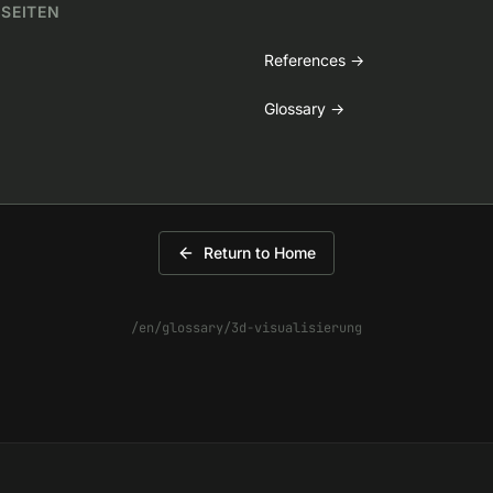
 SEITEN
References
→
Glossary
→
Return to Home
/en/glossary/3d-visualisierung