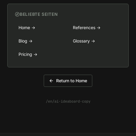
BELIEBTE SEITEN
Home
→
References
→
Blog
→
Glossary
→
Pricing
→
Return to Home
/en/ai-ideaboard-copy