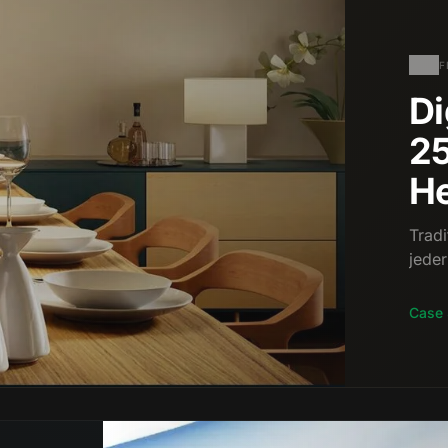
F
Di
25
He
Tradi
jeder
Case 