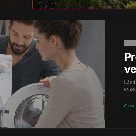
Pr
ve
Länd
Maßs
Case 