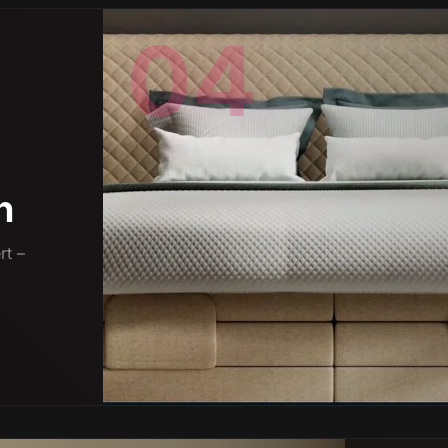
04
n
rt –