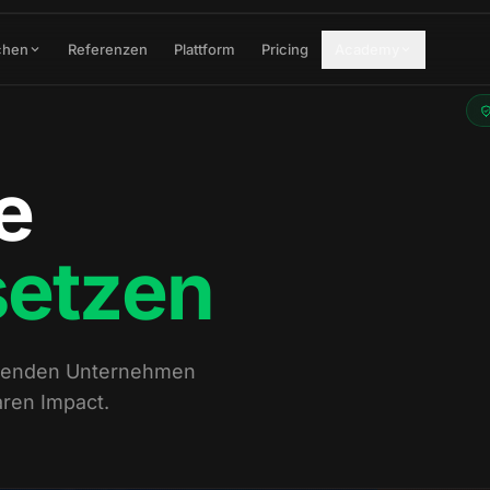
chen
Referenzen
Plattform
Pricing
Academy
e
setzen
ührenden Unternehmen
ren Impact.