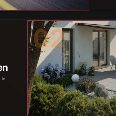
02
en
 in