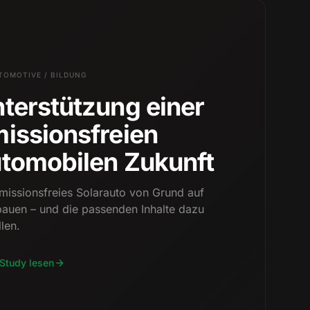
TOMOTIVE / BILDUNG
terstützung einer
issionsfreien
tomobilen Zukunft
emissionsfreies Solarauto von Grund auf
bauen – und die passenden Inhalte dazu
llen.
Study lesen