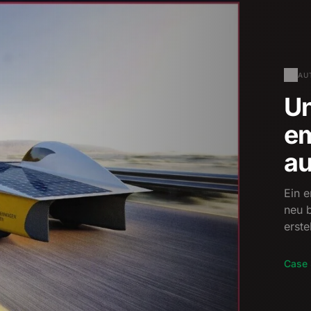
AU
Un
em
au
Ein 
neu 
erste
Case 