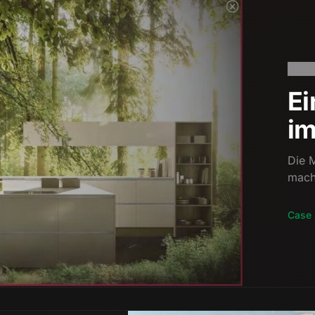
Ei
i
Die 
mach
Case 