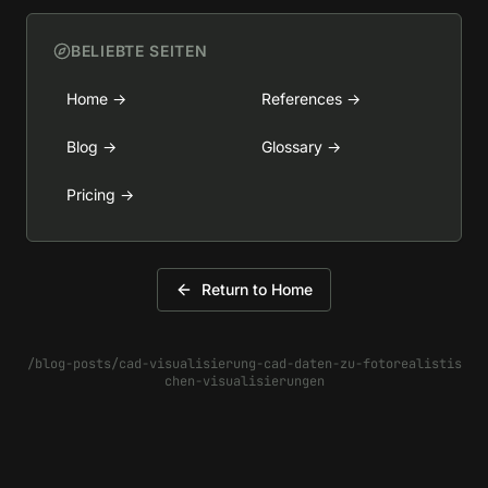
BELIEBTE SEITEN
Home
→
References
→
Blog
→
Glossary
→
Pricing
→
Return to Home
/blog-posts/cad-visualisierung-cad-daten-zu-fotorealistis
chen-visualisierungen